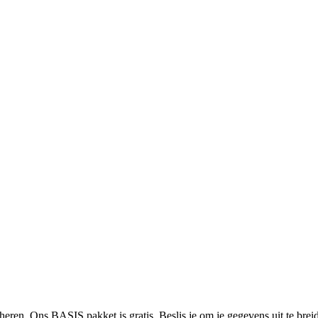
heren. Ons BASIS pakket is gratis. Beslis je om je gegevens uit te bre