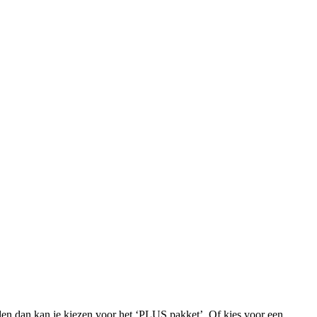
iden dan kan je kiezen voor het ‘PLUS pakket’. Of kies voor een