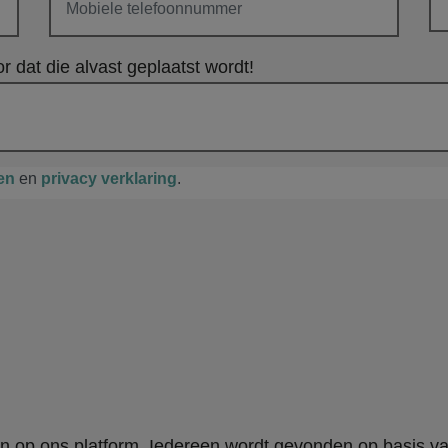
r dat die alvast geplaatst wordt!
en
en
privacy verklaring
.
en op ons platform. Iedereen wordt gevonden op basis v