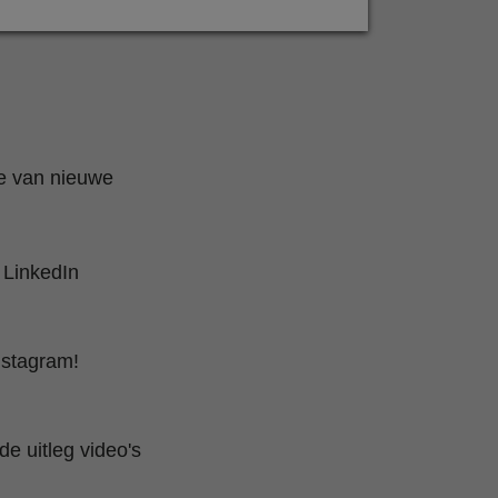
te van nieuwe
 LinkedIn
nstagram!
e uitleg video's