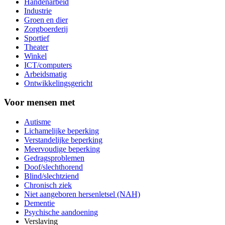
Handenarbeid
Industrie
Groen en dier
Zorgboerderij
Sportief
Theater
Winkel
ICT/computers
Arbeidsmatig
Ontwikkelingsgericht
Voor mensen met
Autisme
Lichamelijke beperking
Verstandelijke beperking
Meervoudige beperking
Gedragsproblemen
Doof/slechthorend
Blind/slechtziend
Chronisch ziek
Niet aangeboren hersenletsel (NAH)
Dementie
Psychische aandoening
Verslaving