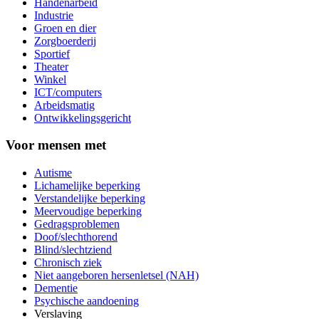
Handenarbeid
Industrie
Groen en dier
Zorgboerderij
Sportief
Theater
Winkel
ICT/computers
Arbeidsmatig
Ontwikkelingsgericht
Voor mensen met
Autisme
Lichamelijke beperking
Verstandelijke beperking
Meervoudige beperking
Gedragsproblemen
Doof/slechthorend
Blind/slechtziend
Chronisch ziek
Niet aangeboren hersenletsel (NAH)
Dementie
Psychische aandoening
Verslaving