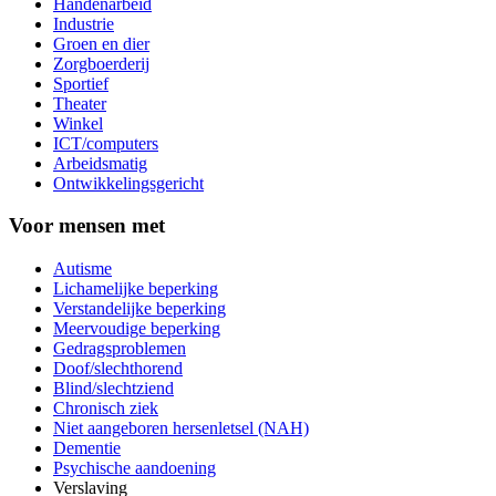
Handenarbeid
Industrie
Groen en dier
Zorgboerderij
Sportief
Theater
Winkel
ICT/computers
Arbeidsmatig
Ontwikkelingsgericht
Voor mensen met
Autisme
Lichamelijke beperking
Verstandelijke beperking
Meervoudige beperking
Gedragsproblemen
Doof/slechthorend
Blind/slechtziend
Chronisch ziek
Niet aangeboren hersenletsel (NAH)
Dementie
Psychische aandoening
Verslaving