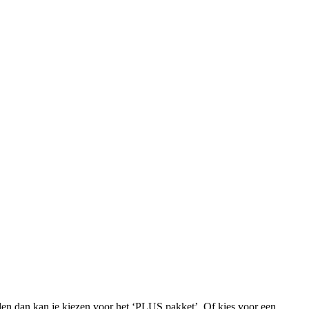
iden dan kan je kiezen voor het ‘PLUS pakket’. Of kies voor een