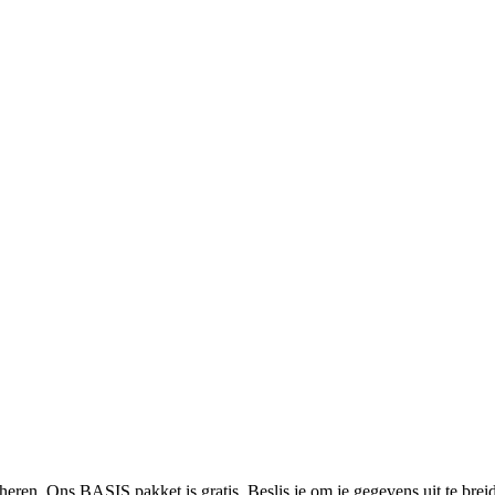
heren. Ons BASIS pakket is gratis. Beslis je om je gegevens uit te bre