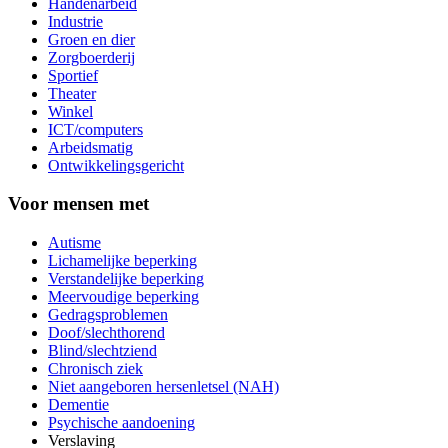
Handenarbeid
Industrie
Groen en dier
Zorgboerderij
Sportief
Theater
Winkel
ICT/computers
Arbeidsmatig
Ontwikkelingsgericht
Voor mensen met
Autisme
Lichamelijke beperking
Verstandelijke beperking
Meervoudige beperking
Gedragsproblemen
Doof/slechthorend
Blind/slechtziend
Chronisch ziek
Niet aangeboren hersenletsel (NAH)
Dementie
Psychische aandoening
Verslaving