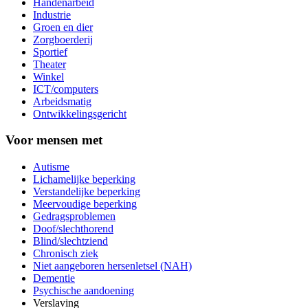
Handenarbeid
Industrie
Groen en dier
Zorgboerderij
Sportief
Theater
Winkel
ICT/computers
Arbeidsmatig
Ontwikkelingsgericht
Voor mensen met
Autisme
Lichamelijke beperking
Verstandelijke beperking
Meervoudige beperking
Gedragsproblemen
Doof/slechthorend
Blind/slechtziend
Chronisch ziek
Niet aangeboren hersenletsel (NAH)
Dementie
Psychische aandoening
Verslaving