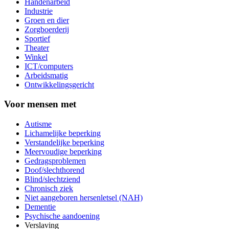
Handenarbeid
Industrie
Groen en dier
Zorgboerderij
Sportief
Theater
Winkel
ICT/computers
Arbeidsmatig
Ontwikkelingsgericht
Voor mensen met
Autisme
Lichamelijke beperking
Verstandelijke beperking
Meervoudige beperking
Gedragsproblemen
Doof/slechthorend
Blind/slechtziend
Chronisch ziek
Niet aangeboren hersenletsel (NAH)
Dementie
Psychische aandoening
Verslaving