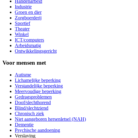
Handenarbeid
Industrie
Groen en dier
Zorgboerderij
Sportief
Theater
Winkel
ICT/computers
Arbeidsmatig
Ontwikkelingsgericht
Voor mensen met
Autisme
Lichamelijke beperking
Verstandelijke beperking
Meervoudige beperking
Gedragsproblemen
Doof/slechthorend
Blind/slechtziend
Chronisch ziek
Niet aangeboren hersenletsel (NAH)
Dementie
Psychische aandoening
Verslaving