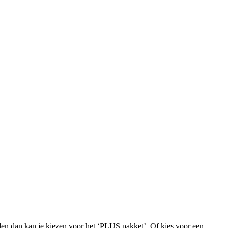
iden dan kan je kiezen voor het ‘PLUS pakket’. Of kies voor een