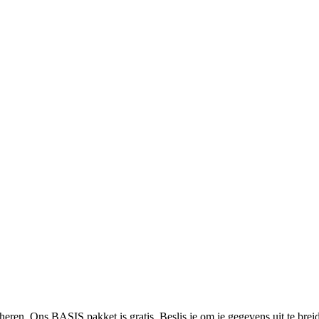
heren. Ons BASIS pakket is gratis. Beslis je om je gegevens uit te bre