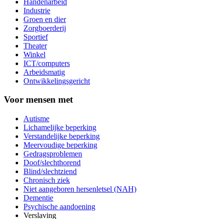
Handenarbeid
Industrie
Groen en dier
Zorgboerderij
Sportief
Theater
Winkel
ICT/computers
Arbeidsmatig
Ontwikkelingsgericht
Voor mensen met
Autisme
Lichamelijke beperking
Verstandelijke beperking
Meervoudige beperking
Gedragsproblemen
Doof/slechthorend
Blind/slechtziend
Chronisch ziek
Niet aangeboren hersenletsel (NAH)
Dementie
Psychische aandoening
Verslaving