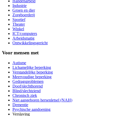
Handenarbeid
Industrie
Groen en dier
Zorgboerderij
Sportief
Theater
Winkel
ICT/computers
Arbeidsmatig
Ontwikkelingsgericht
Voor mensen met
Autisme
Lichamelijke beperking
Verstandelijke beperking
Meervoudige beperking
Gedragsproblemen
Doof/slechthorend
Blind/slechtziend
Chronisch ziek
Niet aangeboren hersenletsel (NAH)
Dementie
Psychische aandoening
Verslaving