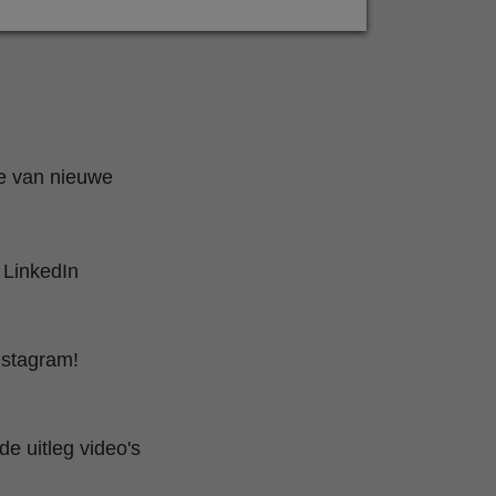
te van nieuwe
 LinkedIn
nstagram!
e uitleg video's