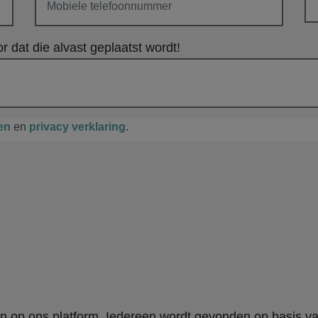
r dat die alvast geplaatst wordt!
en
en
privacy verklaring
.
en op ons platform. Iedereen wordt gevonden op basis v