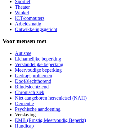
Sportief
Theater
Winkel
ICT/computers
Arbeidsmatig
Ontwikkelingsgericht
Voor mensen met
Autisme
Lichamelijke beperking
Verstandelijke beperking
Meervoudige beperking
Gedragsproblemen
Doof/slechthorend
Blind/slechtziend
Chronisch ziek
Niet aangeboren hersenletsel (NAH)
Dementie
Psychische aandoening
Verslaving
EMB (Ernstig Meervoudig Beperkt)
Handicap