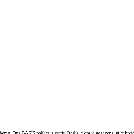
heren. Ons BASIS pakket is gratis. Beslis je om je gegevens uit te bre