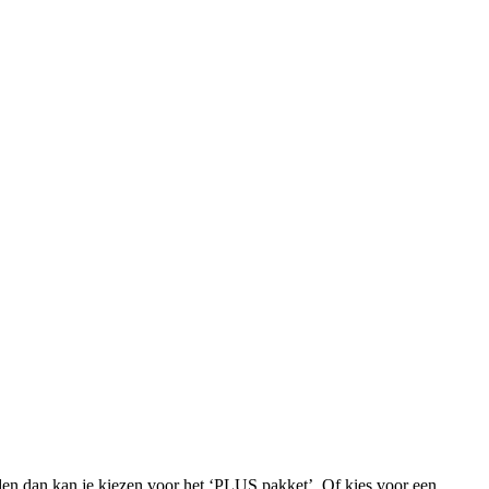
iden dan kan je kiezen voor het ‘PLUS pakket’. Of kies voor een