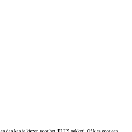
iden dan kan je kiezen voor het ‘PLUS pakket’. Of kies voor een