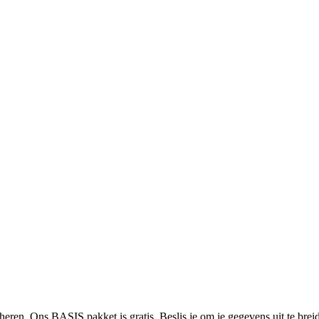
heren. Ons BASIS pakket is gratis. Beslis je om je gegevens uit te bre