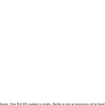
heren. Ons BASIS pakket is gratis. Beslis je om je gegevens uit te bre