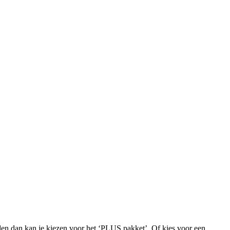
iden dan kan je kiezen voor het ‘PLUS pakket’. Of kies voor een