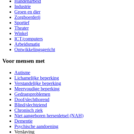
Handenarbeid
Industrie
Groen en dier
Zorgboerderij
Sportief
Theater
Winkel
ICT/computers
Arbeidsmatig
Ontwikkelingsgericht
Voor mensen met
Autisme
Lichamelijke beperking
Verstandelijke beperking
Meervoudige beperking
Gedragsproblemen
Doof/slechthorend
Blind/slechtziend
Chronisch ziek
Niet aangeboren hersenletsel (NAH)
Dementie
Psychische aandoening
Verslaving