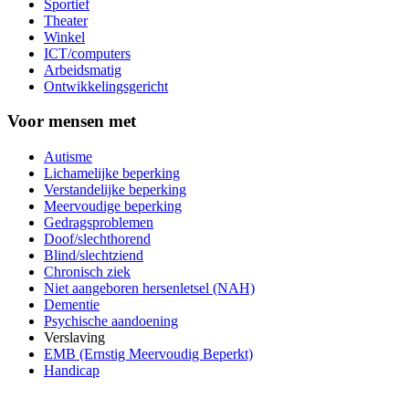
Sportief
Theater
Winkel
ICT/computers
Arbeidsmatig
Ontwikkelingsgericht
Voor mensen met
Autisme
Lichamelijke beperking
Verstandelijke beperking
Meervoudige beperking
Gedragsproblemen
Doof/slechthorend
Blind/slechtziend
Chronisch ziek
Niet aangeboren hersenletsel (NAH)
Dementie
Psychische aandoening
Verslaving
EMB (Ernstig Meervoudig Beperkt)
Handicap