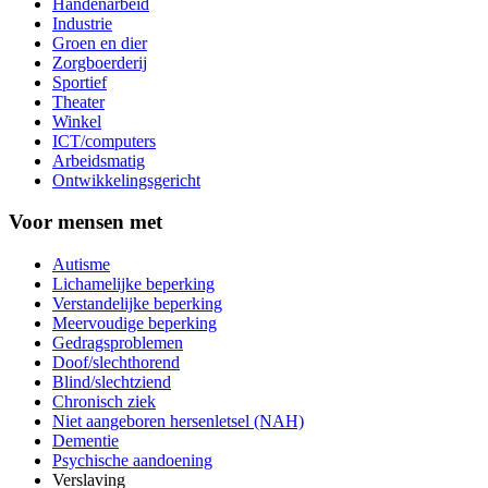
Handenarbeid
Industrie
Groen en dier
Zorgboerderij
Sportief
Theater
Winkel
ICT/computers
Arbeidsmatig
Ontwikkelingsgericht
Voor mensen met
Autisme
Lichamelijke beperking
Verstandelijke beperking
Meervoudige beperking
Gedragsproblemen
Doof/slechthorend
Blind/slechtziend
Chronisch ziek
Niet aangeboren hersenletsel (NAH)
Dementie
Psychische aandoening
Verslaving