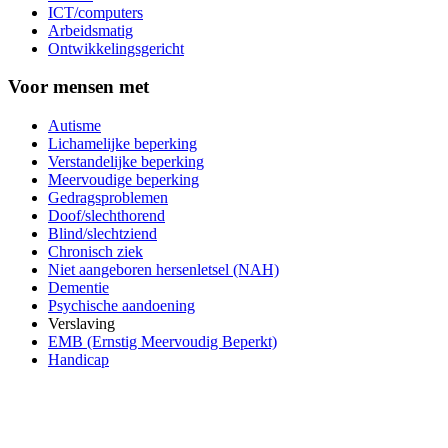
ICT/computers
Arbeidsmatig
Ontwikkelingsgericht
Voor mensen met
Autisme
Lichamelijke beperking
Verstandelijke beperking
Meervoudige beperking
Gedragsproblemen
Doof/slechthorend
Blind/slechtziend
Chronisch ziek
Niet aangeboren hersenletsel (NAH)
Dementie
Psychische aandoening
Verslaving
EMB (Ernstig Meervoudig Beperkt)
Handicap