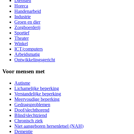
Diensten
Horeca
Handenarbeid
Industrie
Groen en dier
Zorgboerderij
Sportief
Theater
Winkel
ICT/computers
Arbeidsmatig
Ontwikkelingsgericht
Voor mensen met
Autisme
Lichamelijke beperking
Verstandelijke beperking
Meervoudige beperking
Gedragsproblemen
Doof/slechthorend
Blind/slechtziend
Chronisch ziek
Niet aangeboren hersenletsel (NAH)
Dementie