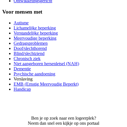
Ontwikkelingsgericht
Voor mensen met
Autisme
Lichamelijke beperking
Verstandelijke beperking
Meervoudige beperking
Gedragsproblemen
Doof/slechthorend
Blind/slechtziend
Chronisch ziek
Niet aangeboren hersenletsel (NAH)
Dementie
Psychische aandoening
Verslaving
EMB (Ernstig Meervoudig Beperkt)
Handicap
Ben je op zoek naar een logeerplek?
Neem dan snel een kijkje op ons portaal