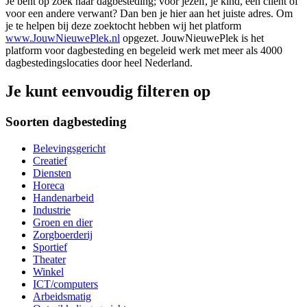
Je bent op zoek naar dagbesteding; voor jezelf, je kind, een cliënt of
voor een andere verwant? Dan ben je hier aan het juiste adres. Om
je te helpen bij deze zoektocht hebben wij het platform
www.JouwNieuwePlek.nl
opgezet. JouwNieuwePlek is het
platform voor dagbesteding en begeleid werk met meer als 4000
dagbestedingslocaties door heel Nederland.
Je kunt eenvoudig filteren op
Soorten dagbesteding
Belevingsgericht
Creatief
Diensten
Horeca
Handenarbeid
Industrie
Groen en dier
Zorgboerderij
Sportief
Theater
Winkel
ICT/computers
Arbeidsmatig