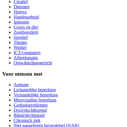
Creatief
Diensten
Horeca
Handenarbeid
Industrie
Groen en dier
Zorgboerderij
Sportief
Theater
Winkel
ICT/computers
Arbeidsmatig
Ontwikkelingsgericht
Voor mensen met
Autisme
Lichamelijke beperking
Verstandelijke beperking
Meervoudige beperking
Gedragsproblemen
Doof/slechthorend
Blind/slechtziend
Chronisch ziek
Niet aangeboren hersenletsel (NAH)