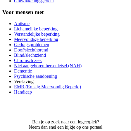
Ontwikkelingsgericht
Voor mensen met
Autisme
Lichamelijke beperking
Verstandelijke beperking
Meervoudige beperking
Gedragsproblemen
Doof/slechthorend
Blind/slechtziend
Chronisch ziek
Niet aangeboren hersenletsel (NAH)
Dementie
Psychische aandoening
Verslaving
EMB (Ernstig Meervoudig Beperkt)
Handicap
Ben je op zoek naar een logeerplek?
Neem dan snel een kijkje op ons portaal