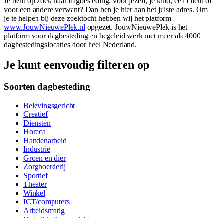
Je bent op zoek naar dagbesteding; voor jezelf, je kind, een cliënt of
voor een andere verwant? Dan ben je hier aan het juiste adres. Om
je te helpen bij deze zoektocht hebben wij het platform
www.JouwNieuwePlek.nl
opgezet. JouwNieuwePlek is het
platform voor dagbesteding en begeleid werk met meer als 4000
dagbestedingslocaties door heel Nederland.
Je kunt eenvoudig filteren op
Soorten dagbesteding
Belevingsgericht
Creatief
Diensten
Horeca
Handenarbeid
Industrie
Groen en dier
Zorgboerderij
Sportief
Theater
Winkel
ICT/computers
Arbeidsmatig