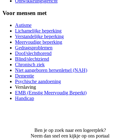
Ontwikkelingsgericht
Voor mensen met
Autisme
Lichamelijke beperking
Verstandelijke beperking
Meervoudige beperking
Gedragsproblemen
Doof/slechthorend
Blind/slechtziend
Chronisch ziek
Niet aangeboren hersenletsel (NAH)
Dementie
Psychische aandoening
Verslaving
EMB (Ernstig Meervoudig Beperkt)
Handicap
Ben je op zoek naar een logeerplek?
Neem dan snel een kijkje op ons portaal