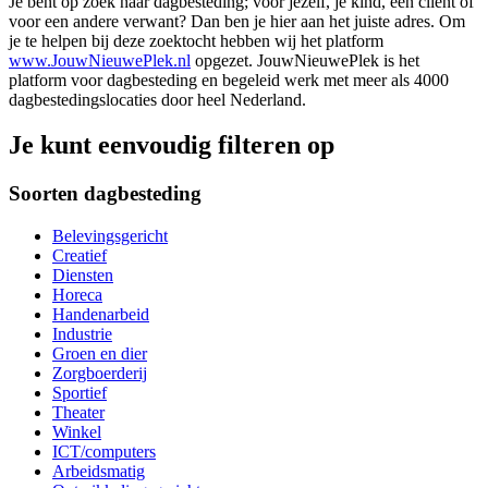
Je bent op zoek naar dagbesteding; voor jezelf, je kind, een cliënt of
voor een andere verwant? Dan ben je hier aan het juiste adres. Om
je te helpen bij deze zoektocht hebben wij het platform
www.JouwNieuwePlek.nl
opgezet. JouwNieuwePlek is het
platform voor dagbesteding en begeleid werk met meer als 4000
dagbestedingslocaties door heel Nederland.
Je kunt eenvoudig filteren op
Soorten dagbesteding
Belevingsgericht
Creatief
Diensten
Horeca
Handenarbeid
Industrie
Groen en dier
Zorgboerderij
Sportief
Theater
Winkel
ICT/computers
Arbeidsmatig