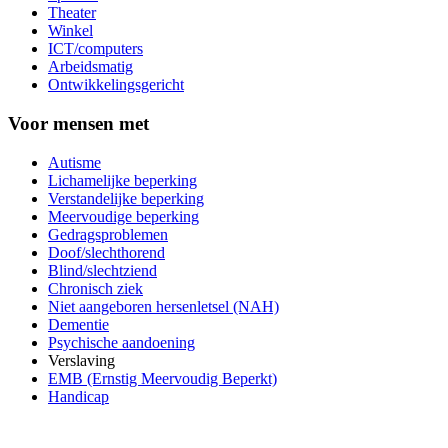
Theater
Winkel
ICT/computers
Arbeidsmatig
Ontwikkelingsgericht
Voor mensen met
Autisme
Lichamelijke beperking
Verstandelijke beperking
Meervoudige beperking
Gedragsproblemen
Doof/slechthorend
Blind/slechtziend
Chronisch ziek
Niet aangeboren hersenletsel (NAH)
Dementie
Psychische aandoening
Verslaving
EMB (Ernstig Meervoudig Beperkt)
Handicap