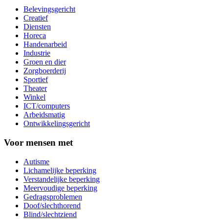
Belevingsgericht
Creatief
Diensten
Horeca
Handenarbeid
Industrie
Groen en dier
Zorgboerderij
Sportief
Theater
Winkel
ICT/computers
Arbeidsmatig
Ontwikkelingsgericht
Voor mensen met
Autisme
Lichamelijke beperking
Verstandelijke beperking
Meervoudige beperking
Gedragsproblemen
Doof/slechthorend
Blind/slechtziend