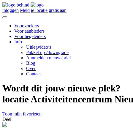
inloggen
Meld je locatie gratis aan
Voor zoekers
Voor aanbieders
Voor begeleiders
Info
Uitlegvideo’s
Pakket up-/downgrade
Aanmelden nieuwsbrief
Blog
Over
Contact
Wordt dit jouw nieuwe plek?
locatie Activiteitencentrum Nie
Toon mijn favorieten
Deel