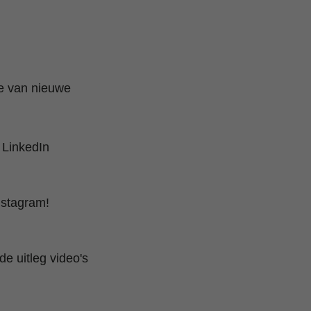
te van nieuwe
 LinkedIn
nstagram!
e uitleg video's