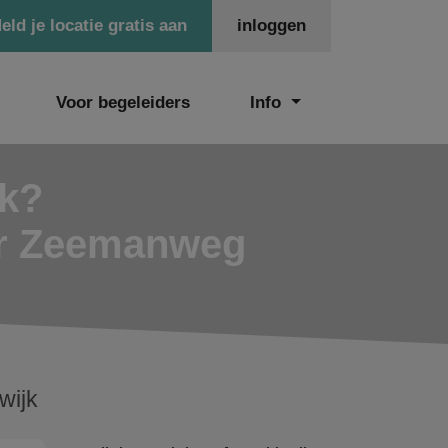
eld je locatie gratis aan
inloggen
Voor begeleiders
Info
ek?
sor Zeemanweg
wijk