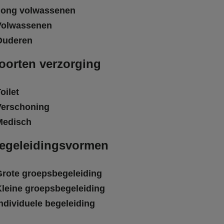
Jong volwassenen
Volwassenen
Ouderen
oorten verzorging
oilet
Verschoning
Medisch
egeleidingsvormen
Grote groepsbegeleiding
Kleine groepsbegeleiding
ndividuele begeleiding