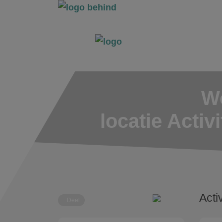
Wo
locatie Acti
Acti
Deel