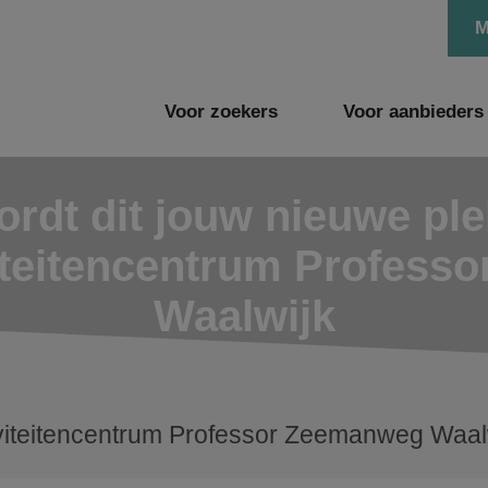
M
Voor zoekers
Voor aanbieders
rdt dit jouw nieuwe pl
viteitencentrum Profes
Waalwijk
viteitencentrum Professor Zeemanweg Waal