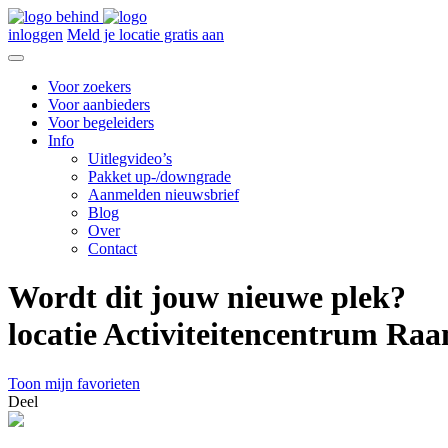
inloggen
Meld je locatie gratis aan
Voor zoekers
Voor aanbieders
Voor begeleiders
Info
Uitlegvideo’s
Pakket up-/downgrade
Aanmelden nieuwsbrief
Blog
Over
Contact
Wordt dit jouw nieuwe plek?
locatie Activiteitencentrum Ra
Toon mijn favorieten
Deel