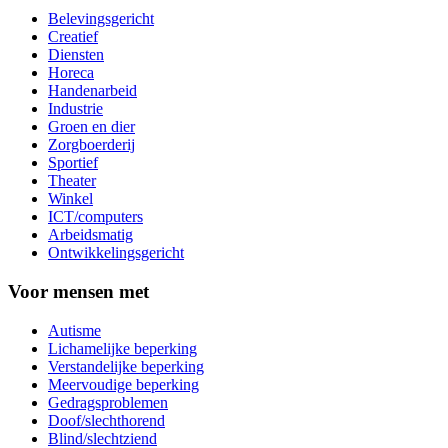
Belevingsgericht
Creatief
Diensten
Horeca
Handenarbeid
Industrie
Groen en dier
Zorgboerderij
Sportief
Theater
Winkel
ICT/computers
Arbeidsmatig
Ontwikkelingsgericht
Voor mensen met
Autisme
Lichamelijke beperking
Verstandelijke beperking
Meervoudige beperking
Gedragsproblemen
Doof/slechthorend
Blind/slechtziend