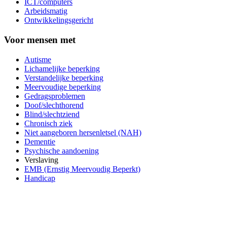
ICT/computers
Arbeidsmatig
Ontwikkelingsgericht
Voor mensen met
Autisme
Lichamelijke beperking
Verstandelijke beperking
Meervoudige beperking
Gedragsproblemen
Doof/slechthorend
Blind/slechtziend
Chronisch ziek
Niet aangeboren hersenletsel (NAH)
Dementie
Psychische aandoening
Verslaving
EMB (Ernstig Meervoudig Beperkt)
Handicap