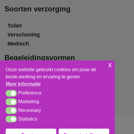
Soorten verzorging
Toilet
Verschoning
Medisch
Begeleidingsvormen
x
Onze website gebruikt cookies om jouw de
Grote groepsbegeleiding
beste werking en ervaring te geven.
Kleine groepsbegeleiding
Meer informatie
Individuele begeleiding
Preference
Preference
Marketing
Marketing
Necessary
Necessary
Statistics
Statistics
Algemene voorwaarden
,
privacy verklaring
&
cookieverklaring