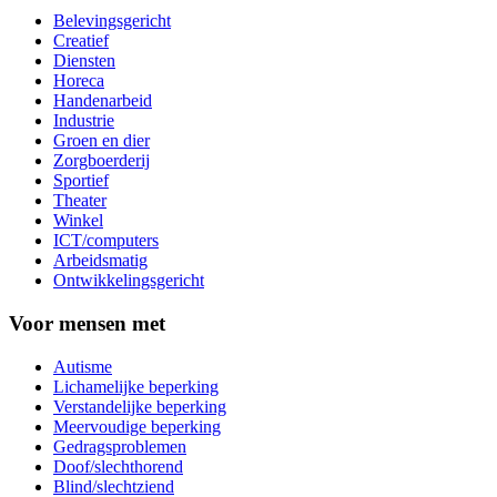
Belevingsgericht
Creatief
Diensten
Horeca
Handenarbeid
Industrie
Groen en dier
Zorgboerderij
Sportief
Theater
Winkel
ICT/computers
Arbeidsmatig
Ontwikkelingsgericht
Voor mensen met
Autisme
Lichamelijke beperking
Verstandelijke beperking
Meervoudige beperking
Gedragsproblemen
Doof/slechthorend
Blind/slechtziend