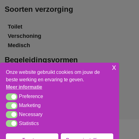
Soorten verzorging
Toilet
Verschoning
Medisch
Begeleidingsvormen
x
Onze website gebruikt cookies om jouw de
Grote groepsbegeleiding
beste werking en ervaring te geven.
Kleine groepsbegeleiding
Meer informatie
Individuele begeleiding
Preference
Preference
Marketing
Marketing
Necessary
Necessary
Statistics
Statistics
Algemene voorwaarden
,
privacy verklaring
&
cookieverklaring