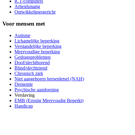
ICT/computers
Arbeidsmatig
Ontwikkelingsgericht
Voor mensen met
Autisme
Lichamelijke beperking
Verstandelijke beperking
Meervoudige beperking
Gedragsproblemen
Doof/slechthorend
Blind/slechtziend
Chronisch ziek
Niet aangeboren hersenletsel (NAH)
Dementie
Psychische aandoening
Verslaving
EMB (Ernstig Meervoudig Beperkt)
Handicap