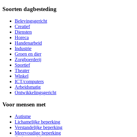
Soorten dagbesteding
Belevingsgericht
Creatief
Diensten
Horeca
Handenarbeid
Industrie
Groen en dier
Zorgboerderij
Sportief
Theater
Winkel
ICT/computers
Arbeidsmatig
Ontwikkelingsgericht
Voor mensen met
Autisme
Lichamelijke beperking
Verstandelijke beperking
Meervoudige beperking