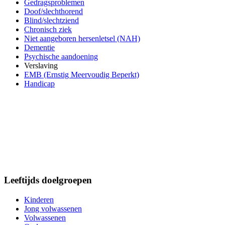
Gedragsproblemen
Doof/slechthorend
Blind/slechtziend
Chronisch ziek
Niet aangeboren hersenletsel (NAH)
Dementie
Psychische aandoening
Verslaving
EMB (Ernstig Meervoudig Beperkt)
Handicap
Leeftijds doelgroepen
Kinderen
Jong volwassenen
Volwassenen