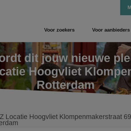
M
Voor zoekers
Voor aanbieders
rdt dit jouw nieuwe pl
ocatie Hoogvliet Klompe
Rotterdam
 Locatie Hoogvliet Klompenmakerstraat 6
terdam