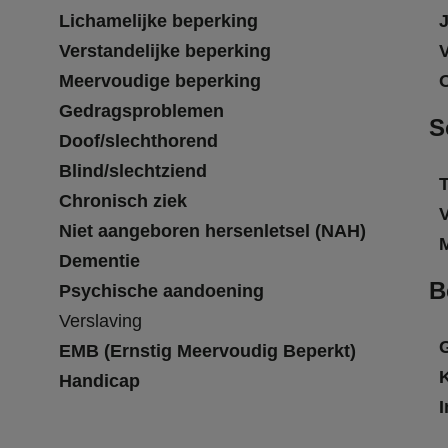
Lichamelijke beperking
Verstandelijke beperking
Meervoudige beperking
Gedragsproblemen
S
Doof/slechthorend
Blind/slechtziend
T
Chronisch ziek
Niet aangeboren hersenletsel (NAH)
Dementie
B
Psychische aandoening
Verslaving
EMB (Ernstig Meervoudig Beperkt)
Handicap
I