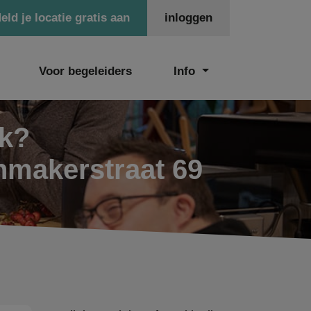
eld je locatie gratis aan
inloggen
Voor begeleiders
Info
ek?
nmakerstraat 69
9