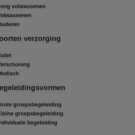
Jong volwassenen
Volwassenen
Ouderen
oorten verzorging
oilet
Verschoning
Medisch
egeleidingsvormen
Grote groepsbegeleiding
Kleine groepsbegeleiding
ndividuele begeleiding