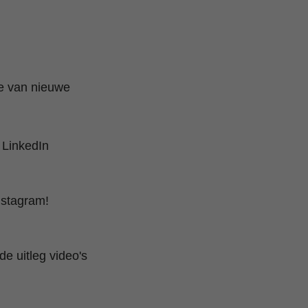
te van nieuwe
 LinkedIn
nstagram!
e uitleg video's