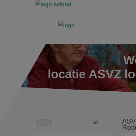
Wo
locatie ASVZ l
ASVZ
Deel
Rot