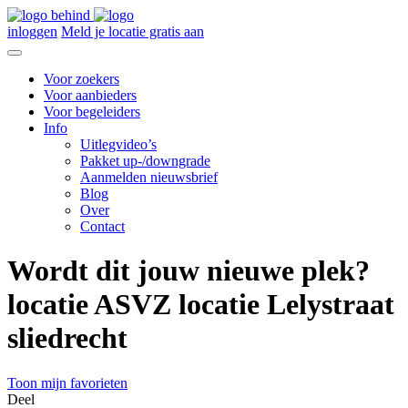
inloggen
Meld je locatie gratis aan
Voor zoekers
Voor aanbieders
Voor begeleiders
Info
Uitlegvideo’s
Pakket up-/downgrade
Aanmelden nieuwsbrief
Blog
Over
Contact
Wordt dit jouw nieuwe plek?
locatie ASVZ locatie Lelystraat
sliedrecht
Toon mijn favorieten
Deel