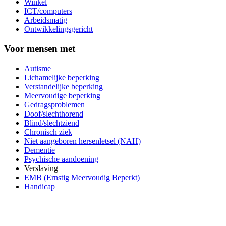
Winkel
ICT/computers
Arbeidsmatig
Ontwikkelingsgericht
Voor mensen met
Autisme
Lichamelijke beperking
Verstandelijke beperking
Meervoudige beperking
Gedragsproblemen
Doof/slechthorend
Blind/slechtziend
Chronisch ziek
Niet aangeboren hersenletsel (NAH)
Dementie
Psychische aandoening
Verslaving
EMB (Ernstig Meervoudig Beperkt)
Handicap