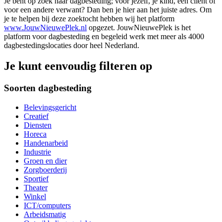
Je bent op zoek naar dagbesteding; voor jezelf, je kind, een cliënt of
voor een andere verwant? Dan ben je hier aan het juiste adres. Om
je te helpen bij deze zoektocht hebben wij het platform
www.JouwNieuwePlek.nl
opgezet. JouwNieuwePlek is het
platform voor dagbesteding en begeleid werk met meer als 4000
dagbestedingslocaties door heel Nederland.
Je kunt eenvoudig filteren op
Soorten dagbesteding
Belevingsgericht
Creatief
Diensten
Horeca
Handenarbeid
Industrie
Groen en dier
Zorgboerderij
Sportief
Theater
Winkel
ICT/computers
Arbeidsmatig