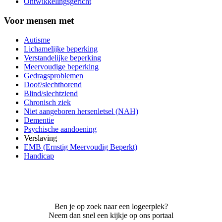
Ontwikkelingsgericht
Voor mensen met
Autisme
Lichamelijke beperking
Verstandelijke beperking
Meervoudige beperking
Gedragsproblemen
Doof/slechthorend
Blind/slechtziend
Chronisch ziek
Niet aangeboren hersenletsel (NAH)
Dementie
Psychische aandoening
Verslaving
EMB (Ernstig Meervoudig Beperkt)
Handicap
Ben je op zoek naar een logeerplek?
Neem dan snel een kijkje op ons portaal