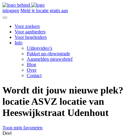
inloggen
Meld je locatie gratis aan
Voor zoekers
Voor aanbieders
Voor begeleiders
Info
Uitlegvideo’s
Pakket up-/downgrade
Aanmelden nieuwsbrief
Blog
Over
Contact
Wordt dit jouw nieuwe plek?
locatie ASVZ locatie van
Heeswijkstraat Udenhout
Toon mijn favorieten
Deel