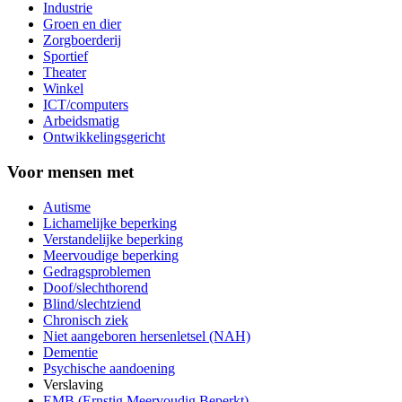
Industrie
Groen en dier
Zorgboerderij
Sportief
Theater
Winkel
ICT/computers
Arbeidsmatig
Ontwikkelingsgericht
Voor mensen met
Autisme
Lichamelijke beperking
Verstandelijke beperking
Meervoudige beperking
Gedragsproblemen
Doof/slechthorend
Blind/slechtziend
Chronisch ziek
Niet aangeboren hersenletsel (NAH)
Dementie
Psychische aandoening
Verslaving
EMB (Ernstig Meervoudig Beperkt)