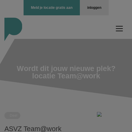
Meld je locatie gratis aan
inloggen
Wordt dit jouw nieuwe plek?
locatie Team@work
Deel
ASVZ Team@work