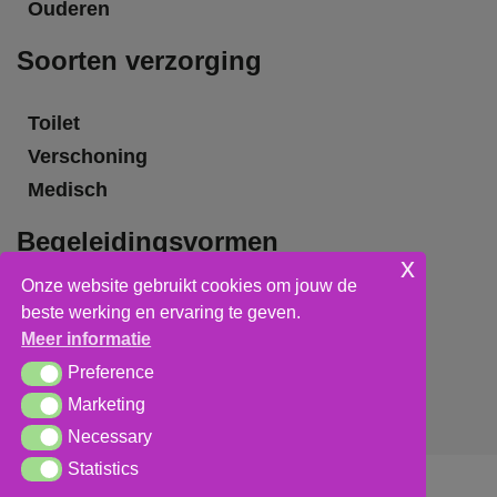
Ouderen
Soorten verzorging
Toilet
Verschoning
Medisch
Begeleidingsvormen
x
Onze website gebruikt cookies om jouw de
Grote groepsbegeleiding
beste werking en ervaring te geven.
Kleine groepsbegeleiding
Meer informatie
Individuele begeleiding
Preference
Preference
Marketing
Marketing
Necessary
Necessary
Statistics
Statistics
Algemene voorwaarden
,
privacy verklaring
&