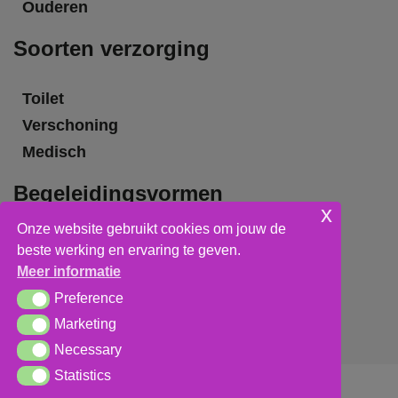
Ouderen
Soorten verzorging
Toilet
Verschoning
Medisch
Begeleidingsvormen
x
Onze website gebruikt cookies om jouw de
Grote groepsbegeleiding
beste werking en ervaring te geven.
Kleine groepsbegeleiding
Meer informatie
Individuele begeleiding
Preference
Preference
Marketing
Marketing
Necessary
Necessary
Statistics
Statistics
Algemene voorwaarden
,
privacy verklaring
&