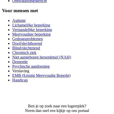
Ontwikkelingsgericht
Voor mensen met
Autisme
Lichamelijke beperking
Verstandelijke beperking
Meervoudige beperking
Gedragsproblemen
Doof/slechthorend
Blind/slechtziend
Chronisch ziek
Niet aangeboren hersenletsel (NAH)
Dementie
Psychische aandoening
Verslaving
EMB (Ernstig Meervoudig Beperkt)
Handicap
Ben je op zoek naar een logeerplek?
Neem dan snel een kijkje op ons portaal