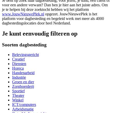
Je bent op zoek naar dagbesteding; voor jezelf, je kind, een cliënt of
voor een andere verwant? Dan ben je hier aan het juiste adres. Om
je te helpen bij deze zoektocht hebben wij het platform
www.JouwNieuwePlek.nl
opgezet. JouwNieuwePlek is het
platform voor dagbesteding en begeleid werk met meer als 4000
dagbestedingslocaties door heel Nederland.
Je kunt eenvoudig filteren op
Soorten dagbesteding
Belevingsgericht
Creatief
Diensten
Horeca
Handenarbeid
Industrie
Groen en dier
Zorgboerderij
Sportief
Theater
Winkel
ICT/computers
Arbeidsmatig