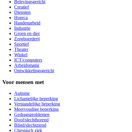
Belevingsgericht
Creatief
Diensten
Horeca
Handenarbeid
Industrie
Groen en dier
Zorgboerderij
Sportief
Theater
Winkel
ICT/computers
Arbeidsmatig
Ontwikkelingsgericht
Voor mensen met
Autisme
Lichamelijke beperking
Verstandelijke beperking
Meervoudige beperking
Gedragsproblemen
Doof/slechthorend
Blind/slechtziend
Chronisch ziek