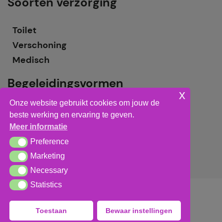
Soorten verzorging
Toilet
Verschoning
Medisch
Begeleidingsvormen
x
Onze website gebruikt cookies om jouw de
Grote groepsbegeleiding
beste werking en ervaring te geven.
Kleine groepsbegeleiding
Meer informatie
Individuele begeleiding
Preference
Preference
Marketing
Marketing
Necessary
Necessary
Statistics
Statistics
Algemene voorwaarden
,
privacy verklaring
&
cookieverklaring
Toestaan
Bewaar instellingen