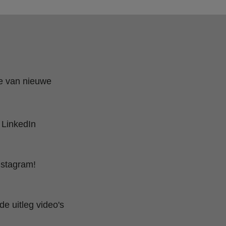
te van nieuwe
 LinkedIn
nstagram!
e uitleg video's