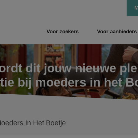
M
Voor zoekers
Voor aanbieders
rdt dit jouw nieuwe pl
tie bij moeders in het B
Moeders In Het Boetje