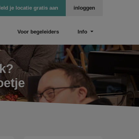
eld je locatie gratis aan
inloggen
Voor begeleiders
Info
ek?
oetje