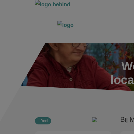
Wo
loca
Bij 
Deel