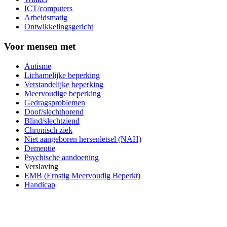
ICT/computers
Arbeidsmatig
Ontwikkelingsgericht
Voor mensen met
Autisme
Lichamelijke beperking
Verstandelijke beperking
Meervoudige beperking
Gedragsproblemen
Doof/slechthorend
Blind/slechtziend
Chronisch ziek
Niet aangeboren hersenletsel (NAH)
Dementie
Psychische aandoening
Verslaving
EMB (Ernstig Meervoudig Beperkt)
Handicap