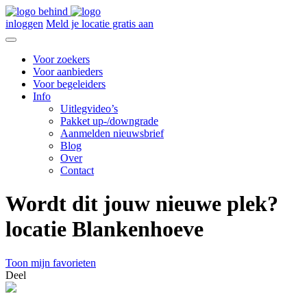
inloggen
Meld je locatie gratis aan
Voor zoekers
Voor aanbieders
Voor begeleiders
Info
Uitlegvideo’s
Pakket up-/downgrade
Aanmelden nieuwsbrief
Blog
Over
Contact
Wordt dit jouw nieuwe plek?
locatie Blankenhoeve
Toon mijn favorieten
Deel