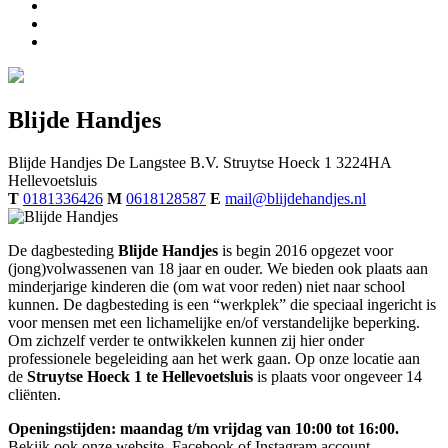
Blijde Handjes
Blijde Handjes
De Langstee B.V.
Struytse Hoeck 1
3224HA
Hellevoetsluis
T
0181336426
M
0618128587
E
mail@blijdehandjes.nl
De dagbesteding
Blijde Handjes
is begin 2016 opgezet voor
(jong)volwassenen van 18 jaar en ouder. We bieden ook plaats aan
minderjarige kinderen die (om wat voor reden) niet naar school
kunnen. De dagbesteding is een “werkplek” die speciaal ingericht is
voor mensen met een lichamelijke en/of verstandelijke beperking.
Om zichzelf verder te ontwikkelen kunnen zij hier onder
professionele begeleiding aan het werk gaan. Op onze locatie aan
de
Struytse Hoeck 1 te Hellevoetsluis
is plaats voor ongeveer 14
cliënten.
Openingstijden: maandag t/m vrijdag van 10:00 tot 16:00.
Bekijk ook onze website, Facebook of Instagram account.