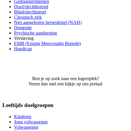
Gedragsproblemen
Doof/slechthorend
Blind/slechtziend
Chronisch ziek
Niet aangeboren hersenletsel (NAH)
Dementie
Psychische aandoening
Verslaving
EMB (Ernstig Meervoudig Beperkt)
Handicap
Ben je op zoek naar een logeerplek?
Neem dan snel een kijkje op ons portaal
Leeftijds doelgroepen
Kinderen
Jong volwassenen
Volwassenen