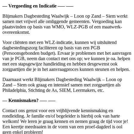
— Vergoeding en Indicatie —– —–
Blijmakers Dagbesteding Waalwijk – Loon op Zand – Siem werkt
samen met vrijwel alle omliggende gemeenten. Vergoeding kan
plaatsvinden op basis van WMO, WLZ-PGB of een maatwerk-
overeenkomst.
Voor cliënten met een WLZ-indicatie, kunnen wij uitsluitend
dagbestedingszorg faciliteren op basis van een PGB
(Persoonsgebonden budget). Ervaar je problemen met het aanvragen
van je PGB, neem dan contact met ons op; we kunnen je oa. helpen
met een stapsgewijze handleiding en hebben desgewenst ook
zorgpartijen die je in het aanvraagproces kunnen steunen en helpen.
Daarnaast werkt Blijmakers Dagbesteding Waalwijk – Loon op
Zand – Siem ook graag en intensief samen met zorgpartijen als
Philadelphia, Stichting de As, SIEM, Leermakers, etc.
— Kennismaken? —– —–
Contact ons gerust voor een vrijblijvende kennismaking en
rondleiding. Je familie en/of begeleider is hierbij ook van harte
welkom! We leren je graag kennen en nemen graag de tijd voor je!
Een keertje meedraaien in de vorm van een proef-dagdeel is ool
geen enkel probleem!