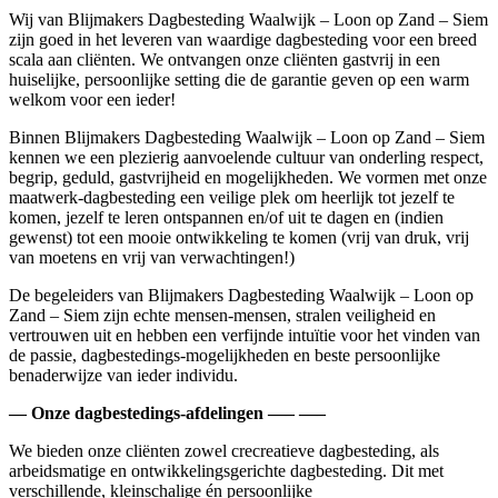
Wij van Blijmakers Dagbesteding Waalwijk – Loon op Zand – Siem
zijn goed in het leveren van waardige dagbesteding voor een breed
scala aan cliënten. We ontvangen onze cliënten gastvrij in een
huiselijke, persoonlijke setting die de garantie geven op een warm
welkom voor een ieder!
Binnen Blijmakers Dagbesteding Waalwijk – Loon op Zand – Siem
kennen we een plezierig aanvoelende cultuur van onderling respect,
begrip, geduld, gastvrijheid en mogelijkheden. We vormen met onze
maatwerk-dagbesteding een veilige plek om heerlijk tot jezelf te
komen, jezelf te leren ontspannen en/of uit te dagen en (indien
gewenst) tot een mooie ontwikkeling te komen (vrij van druk, vrij
van moetens en vrij van verwachtingen!)
De begeleiders van Blijmakers Dagbesteding Waalwijk – Loon op
Zand – Siem zijn echte mensen-mensen, stralen veiligheid en
vertrouwen uit en hebben een verfijnde intuïtie voor het vinden van
de passie, dagbestedings-mogelijkheden en beste persoonlijke
benaderwijze van ieder individu.
— Onze dagbestedings-afdelingen —– —–
We bieden onze cliënten zowel crecreatieve dagbesteding, als
arbeidsmatige en ontwikkelingsgerichte dagbesteding. Dit met
verschillende, kleinschalige én persoonlijke