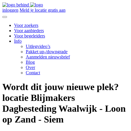
inloggen
Meld je locatie gratis aan
Voor zoekers
Voor aanbieders
Voor begeleiders
Info
Uitlegvideo’s
Pakket up-/downgrade
Aanmelden nieuwsbrief
Blog
Over
Contact
Wordt dit jouw nieuwe plek?
locatie Blijmakers
Dagbesteding Waalwijk - Loon
op Zand - Siem