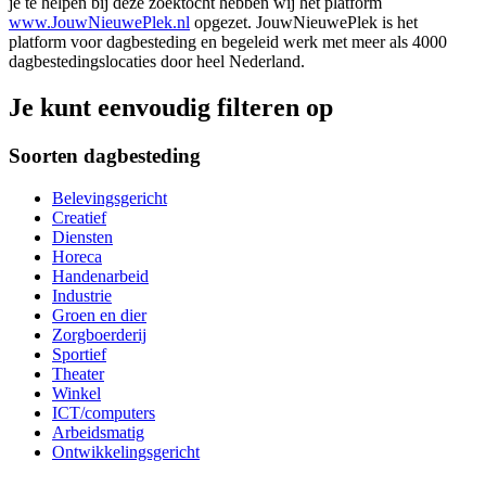
je te helpen bij deze zoektocht hebben wij het platform
www.JouwNieuwePlek.nl
opgezet. JouwNieuwePlek is het
platform voor dagbesteding en begeleid werk met meer als 4000
dagbestedingslocaties door heel Nederland.
Je kunt eenvoudig filteren op
Soorten dagbesteding
Belevingsgericht
Creatief
Diensten
Horeca
Handenarbeid
Industrie
Groen en dier
Zorgboerderij
Sportief
Theater
Winkel
ICT/computers
Arbeidsmatig
Ontwikkelingsgericht