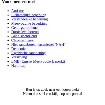
Voor mensen met
Autisme
Lichamelijke beperking
Verstandelijke beperking
Meervoudige beperking
Gedragsproblemen
Doof/slechthorend
Blind/slechtziend
Chronisch ziek
Niet aangeboren hersenletsel (NAH)
Dementie
Psychische aandoening
Verslaving
EMB (Ernstig Meervoudig Beperkt)
Handicap
Ben je op zoek naar een logeerplek?
Neem dan snel een kijkje op ons portaal