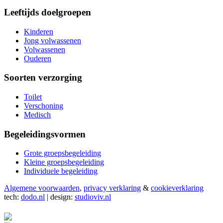
Leeftijds doelgroepen
Kinderen
Jong volwassenen
Volwassenen
Ouderen
Soorten verzorging
Toilet
Verschoning
Medisch
Begeleidingsvormen
Grote groepsbegeleiding
Kleine groepsbegeleiding
Individuele begeleiding
Algemene voorwaarden
,
privacy verklaring
&
cookieverklaring
tech:
dodo.nl
|
design:
studioviv.nl